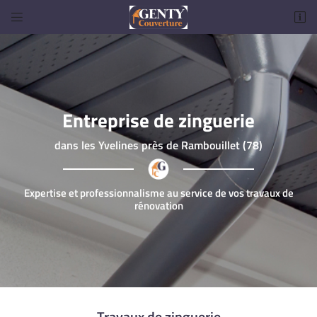


19 Rue Saint Jacques
78660 Saint-Martin-de-Bréthencourt
06 75 90 34 64
Entreprise de zinguerie
dans les Yvelines près de Rambouillet (78)
Expertise et professionnalisme au service de vos travaux de
rénovation
Adresse email de réception

Code Captcha

Rafraîchir le captcha

Travaux de zinguerie
En cochant cette case, vous consentez à recevoir nos propositions commerciales à