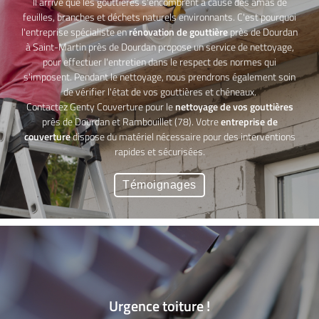
Il arrive que les gouttières s'encombrent à cause des amas de
feuilles, branches et déchets naturels environnants. C'est pourquoi
l'entreprise spécialiste en
rénovation de gouttière
près de Dourdan
à Saint-Martin près de Dourdan propose un service de nettoyage,
pour effectuer l'entretien dans le respect des normes qui
s'imposent. Pendant le nettoyage, nous prendrons également soin
de vérifier l'état de vos gouttières et chéneaux.
Contactez Genty Couverture pour le
nettoyage de vos gouttières
près de Dourdan et Rambouillet (78). Votre
entreprise de
couverture
dispose du matériel nécessaire pour des interventions
rapides et sécurisées.
Témoignages
Urgence toiture !