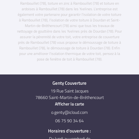
Rambouillet (78), toiture en zinc à Rambouillet (78) et toiture en
ardoises à Rambouillet (78) dans les Yvelines. L'entreprise est
également votre partenaire pour garantir l'isolation de votre toiture
à Rambouillet (78), l'isolation de votre toiture à Dourdan et Saint-
Martin-de-Bréthencourt (78) ainsi que tous les travaux de
nettoyage de gouttière dans les Yvelines près de Dourdan (78). Pour
assurer la pérennité de votre toit, votre entreprise de couverture
près de Rambouillet (78) vous propose le démoussage de toiture à
Rambouillet (78), le démoussage de toiture à Dourdan (78). Enfin
pour une améliorer l'isolation thermique de votre toit, pensez à la
pose de fenêtre de toit à Rambouillet (78).
Genty Couverture
19 Rue Saint Jacques
78660 Saint-Martin-de-Bréthencourt
Afficher la carte
06 75 90 34 64
Horaires d'ouverture :
Du lundi au vendredi de