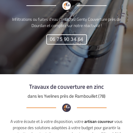
Une question
Présentation
Infiltrations ou fuites d'eau contactez Genty Couverture près de
Dourdan et comptez sur notre réactivité !
Couverture
06 75 90 34 6
Zinguerie
06 75 90 34 64
Drône
os réalisations
Actualités
Restez infor
Travaux de couverture en zinc
Avis
dans les Yvelines près de Rambouillet (78)
Contact
Inscription News
A votre écoute et à votre disposition, votre
artisan couvreur
vous
propose des solutions adaptées à votre budget pour garantir la