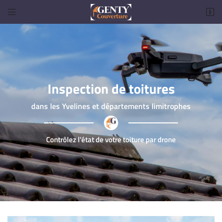


19 Rue Saint Jacques
78660 Saint-Martin-de-Bréthencourt
06 75 90 34 64
Inspection de toitures
dans les Yvelines et départements limitrophes
Contrôlez l'état de votre toiture par drone
Adresse email de réception

Code Captcha

Rafraîchir le captcha

En cochant cette case, vous consentez à recevoir nos propositions commerciales à