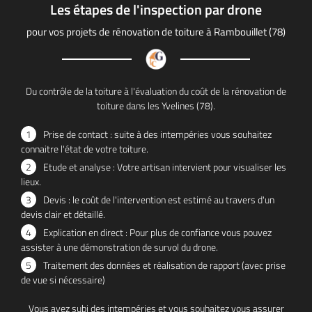
Les étapes de l'inspection par drone
pour vos projets de rénovation de toiture à Rambouillet (78)
Une question
Présentation
Du contrôle de la toiture à l'évaluation du coût de la rénovation de
toiture dans les Yvelines (78).
Couverture
1
Prise de contact : suite à des intempéries vous souhaitez
06 75 90 34 6
Zinguerie
connaitre l'état de votre toiture.
2
Etude et analyse : Votre artisan intervient pour visualiser les
Drône
lieux.
os réalisations
3
Devis : le coût de l'intervention est estimé au travers d'un
devis clair et détaillé.
Actualités
4
Explication en direct : Pour plus de confiance vous pouvez
Restez infor
assister à une démonstration de survol du drone.
Avis
5
Traitement des données et réalisation de rapport (avec prise
de vue si nécessaire)
Contact
Inscription News
Vous avez subi des intempéries et vous souhaitez vous assurer