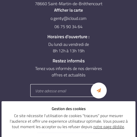
78660 Saint-Martin-de-Bréthencourt
Afficher la carte
06 75 90 34 64
Horaires d'ouverture :
Du lundi au vendredi de
8h 12h à 13h 19h
Restez informés
Tenez vous informés de nos dernières
offres et actualités
Gestion des cookies
Mentions Légales
Conditions générales d'utilisation
Ce site nécessite l'utilisation de cookies "traceurs" pour mesurer
Politique de confidentialité
l'audience et offrir une experience utilisateur optimale. Vous pouvez à
Gestion des cookies
tout moment les accepter ou les refuser depuis
notre page dédiée
.
Sitemap