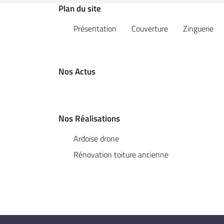
Code Captcha

Plan du site
Présentation
Couverture
Zinguerie
Rafraîchir le captcha

En cochant cette case, vous consentez à recevoir nos propositions commerciales 
email indiqué ci-dessus. Vous pouvez vous désinscrire à tout moment en utilisant
Nos Actus
de désinscription
.
Inscription
Nos Réalisations
Ardoise drone
Rénovation toiture ancienne