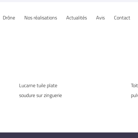
Drône
Nos réalisations
Actualités
Avis
Contact
à l'adresse
le formulaire
Lucarne tuile plate
Toi
soudure sur zinguerie
pul