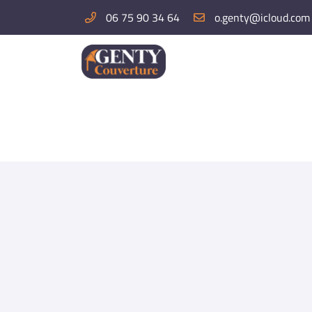
06 75 90 34 64
19 Rue Saint Jacques
78660 Saint-Martin-de-Bréthencourt
06 75 90 34 64
Adresse email de réception
